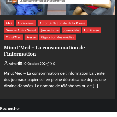
ANP
Audiovisuel
Autorité Nationale de la Presse
Groupe Africa Smart
Journalisme
Journaliste
Loi Presse
Minut'Med
Presse
Régulation des médias
Minut’Med – La consommation de
l’information
0
Admin
10 Octobre 2024
Minut’Med – La consommation de l’information La vente
des journaux papier est en pleine décroissance depuis une
dizaine d’années. Le nombre de téléphones ou de […]
Rechercher